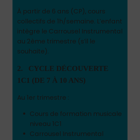
À partir de 6 ans (CP), cours
collectifs de 1h/semaine. L’enfant
intègre le Carrousel Instrumental
au 2ème trimestre (s’il le
souhaite).
2. CYCLE DÉCOUVERTE
1C1 (DE 7 À 10 ANS)
Au 1er trimestre :
Cours de formation musicale
niveau 1C1
Carrousel Instrumental