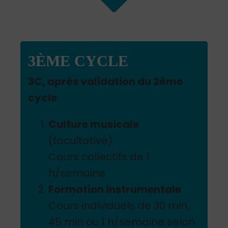
3ÈME CYCLE
3C, après validation du 2ème
cycle
Culture musicale
(facultative)
Cours collectifs de 1
h/semaine
Formation instrumentale
Cours individuels de 30 min,
45 min ou 1 h/semaine selon