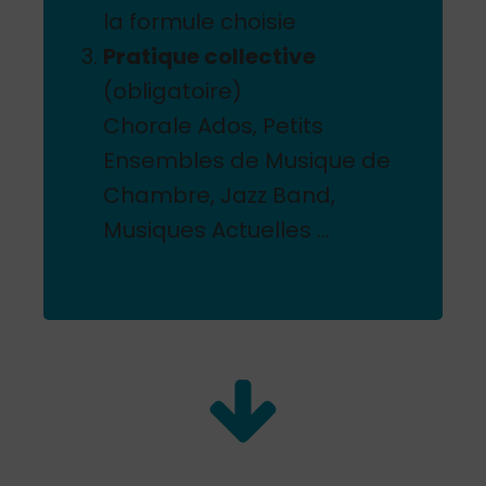
la formule choisie
Pratique collective
(obligatoire)
Chorale Ados, Petits
Ensembles de Musique de
Chambre, Jazz Band,
Musiques Actuelles …