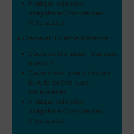
Pratique collective
obligatoire (Chorale des
P’tits Loups)
Au 2ème et au 3ème trimestre :
Cours de formation musicale
niveau 1C1
Cours d’instrument choisi à
la suite du Carrousel
Instrumental
Pratique collective
obligatoire (Chorale des
P’tits Loups)