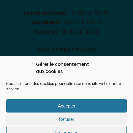
Lundi au jeudi :
13h30 à 18h00
Vendredi :
13h30 à 17h30
Samedi :
9h00 à 12h00
NOS AUTRES PAGES
Gérer le consentement
aux cookies
Mentions légales
Nous utilisons des cookies pour optimiser notre site web et notre
Facebook
service.
Politique de cookies (UE)
Accepter
Refuser
Préférences